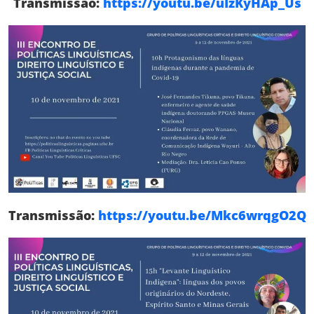
Transmissão:
https://youtu.be/uIzKyHAp_Us
Transmissão:
https://youtu.be/Mkc6wrqgO2Q