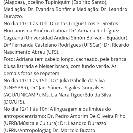
(Alagoas), Jocelino Tupiniquim (Espírito Santo),
Mediação: Dr. Evandro Bonfim e Mediação: Dr. Leandro
Durazzo.
No dia 11/11 às 10h: Direitos Linguísticos e Direitos
Humanos na América Latina: Drª Adriana Rodríguez
Caguana (Universidad Andina Simón Bolívar – Equador);
Drª Fernanda Castelano Rodrigues (UFSCar); Dr. Ricardo
Nascimento Abreu (UFS).
Foto: Adriana tem cabelo longo, cacheado, pele branca,
blusa listrada e bleiser braco, com fundo verde. As
demais fotos se repetem.
No dia 11/11 às 15h: Drª Julia Izabelle da Silva
(UNESPAR), Drª Jael Sânera Sigales Gonçalves
(AGU/UNICAMP), Ms. Lia Nara Figuerêdo da Silva
(DO/UFS).
No dia 12/11 às 10h: A linguagem e os limites do
antropocentrismo: Dr. Pedro Amorim De Oliveira Filho
(UFRB/Música e Cultura); Dr. Leandro Durazzo
(UFRN/Antropologia); Dr. Marcelo Buzato