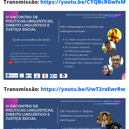
Transmissão:
https://youtu.be/CYQBcRGwfsM
Transmissão:
https://youtu.be/UwT2rxEwrRw