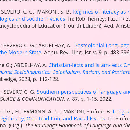
 SEVERO, C. G.; MAKONI, S. B.
Regimes of literacy as r
logies and southern voices.
In: Rob Tierney; Fazal Rizv
Encyclopedia of Education (Fourth Edition). 4ed. Amste
 ; SEVERO C. G.; ABDELHAY, A.
Postcolonial Language 
 the Modern State
. Annu. Rev. Linguist, v. 9, p. 483-396
ne G.
;
ABDELHAY, A.
Christian-lects and Islam-lects On
izing Sociolinguistics: Colonialism, Racism, and Patriar
ledge, 2023, p. 112-128.
 ; SEVERO C. G.
Southern perspectives of language and
GUAGE & COMMUNICATION
, v. 87, p. 1-15, 2022.
ine G.; ELTERMANN, A. C. ; MAKONI, Sinfree. B.
Languag
egitimacy, Oral Tradition, and Racial Issues
. In: Sinf
a. (Org.).
The Routledge Handbook of Language and the