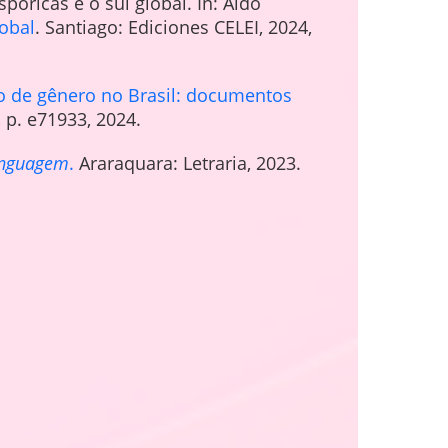
póricas e o sul global. In: Aldo
lobal
. Santiago: Ediciones CELEI, 2024,
ão de gênero no Brasil: documentos
, p. e71933, 2024.
inguagem
.
Araraquara: Letraria, 2023.