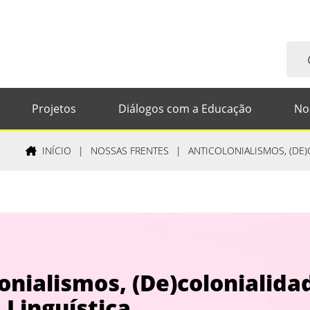
Projetos
Diálogos com a Educação
No
INÍCIO
|
NOSSAS FRENTES
|
ANTICOLONIALISMOS, (DE)
onialismos, (De)colonialidad
a Linguística