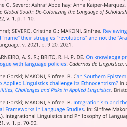
ne G. Severo; Ashraf Abdelhay; Anna Kaiper-Marquez. 
he Global South: De-Colonizing the Language of Scholars
, v. 1, p. 1-10.
raf; SEVERO, Cristine G.; MAKONI, Sinfree.
Reviewing 
 “name” their struggles “revolutions” and not the “Ar
anguage, v. 2021, p. 9-20, 2021.
RNEIRO, A. S. R.; BRITO, R. H. P. DE.
On knowledge pro
logue with language policies
.
Cadernos de Linguística
,
ne Gorski; MAKONI, Sinfree. B. C
an Southern Epistemo
o Applied Linguistics challenge its Ethnocentrism
?
In 
lities, Challenges and Risks in Applied Linguistics
.
Brist
ine Gorski; MAKONI, Sinfree. B.
Integrationism and th
al Frameworks in Language Studies
. In: Sinfree Mako
). Integrational Linguistics and Philosophy of Langu
, v. 1, p. 70-90.