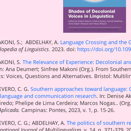
AKONI, S.; ABDELHAY, A.
Language Crossing and the 
opedia of Linguistics
. 2023. doi:
https://doi.org/10.10
AKONI, S.
The Relevance of Experience: Decolonial an
 In: Ana Deumert; Sinfree Makoni (Org.). From Souther
s: Voices, Questions and Alternatives. Bristol: Multilin
EVERO, C. G.
Southern approaches toward language: 
o language and communication research
. In: Denise 
iredo; Phelipe de Lima Cerdeira; Marcos Nogas.. (Org
Aplicada.
Campinas: Pontes, 2023, v. 1, p. 15-26.
EVERO, C. G.; ABDELHAY, A.
The politics of southern r
rnational Journal of Multilingualism
, v. 14, p. 371-379, 2