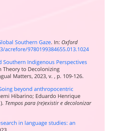
Global Southern Gaze
. In:
Oxford
93/
acrefore/9780199384655.013.
1024
d Southern Indigenous Perspectives
n Theory to Decolonizing
gual Matters, 2023, v. , p. 109-126.
Going beyond anthropocentric
Akemi Hibarino; Eduardo Henrique
.).
Tempos para (re)existir e decolonizar
esearch in language studies: an
023.