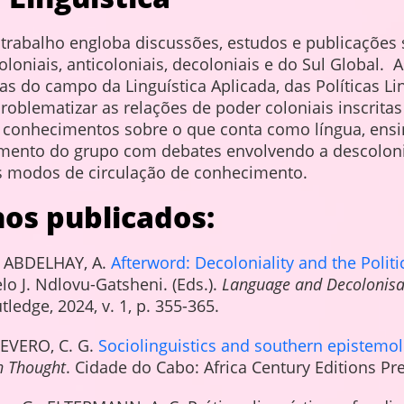
 trabalho engloba discussões, estudos e publicações s
oloniais, anticoloniais, decoloniais e do Sul Global.
s do campo da Linguística Aplicada, das Políticas Ling
roblematizar as relações de poder coloniais inscrita
 conhecimentos sobre o que conta como língua, ensin
ento do grupo com debates envolvendo a descoloni
s modos de circulação de conhecimento.
hos publicados:
; ABDELHAY, A.
Afterword: Decoloniality and the Polit
o J. Ndlovu-Gatsheni. (Eds.).
Language and Decolonisa
ledge, 2024, v. 1, p. 355-365.
SEVERO, C. G.
Sociolinguistics and southern epistemo
n Thought
. Cidade do Cabo: Africa Century Editions Pre