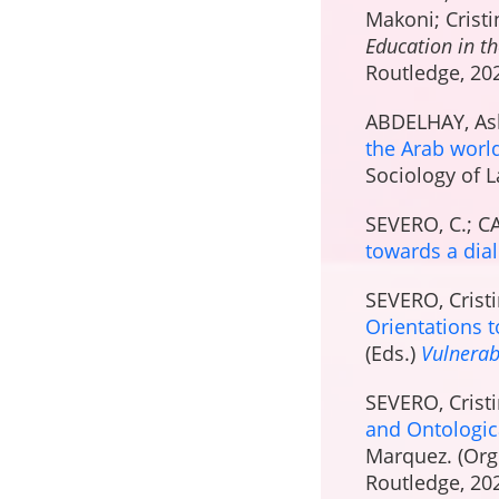
Makoni; Cristi
Education in t
Routledge, 2022
ABDELHAY, Ash
the Arab world
Sociology of L
SEVERO, C.; CA
towards a dia
SEVERO, Cristi
Orientations t
(Eds.)
Vulnerabi
SEVERO, Crist
and Ontologic
Marquez. (Org.
Routledge, 2021