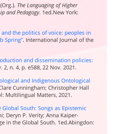
(Org.).
The Languaging of Higher
hip and Pedagogy
. 1ed.New York:
and the politics of voice: peoples in
ab Spring”
. International Journal of the
duction and dissemination policies:
 v. 2, n. 4, p. e588, 22 Nov. 2021.
logical and Indigenous Ontological
Clare Cunningham; Christopher Hall
ol: Multilingual Matters, 2021.
e Global South: Songs as Epistemic
ni; Deryn P. Verity; Anna Kaiper-
age in the Global South. 1ed.Abingdon: