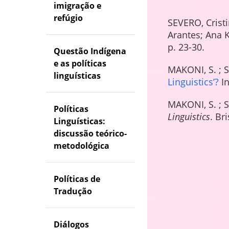
imigração e
refúgio
SEVERO, Crist
Arantes; Ana K
p. 23-30.
Questão Indígena
e as políticas
MAKONI, S. ; 
linguísticas
Linguistics’?
I
MAKONI, S. ; 
Políticas
Linguistics
. Br
Linguísticas:
discussão teórico-
metodológica
Políticas de
Tradução
Diálogos