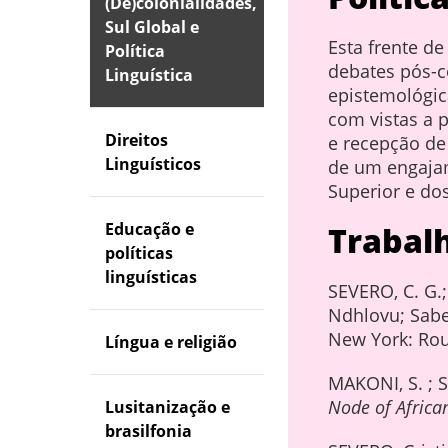
(De)colonialidades,
Sul Global e
Esta frente de
Política
debates pós-c
Linguística
epistemológica
com vistas a p
Direitos
e recepção de
Linguísticos
de um engajam
Superior e do
Educação e
Trabal
políticas
linguísticas
SEVERO, C. G.
Ndhlovu; Sabel
New York: Rout
Língua e religião
MAKONI, S. ; 
Node of Africa
Lusitanização e
brasilfonia