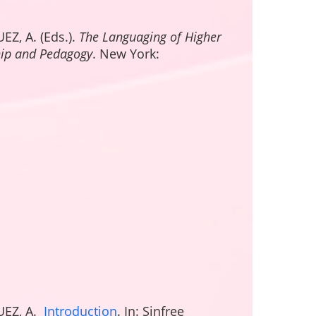
Z, A. (Eds.).
The Languaging of Higher
hip and Pedagogy
. New York:
UEZ, A.
Introduction
. In: Sinfree