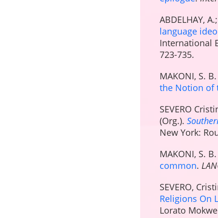
ABDELHAY, A.;
language ideo
International 
723-735.
MAKONI, S. B.
the Notion of
SEVERO Cristi
(Org.).
Southern
New York: Rout
MAKONI, S. B.
common
.
LAN
SEVERO, Crist
Religions On L
Lorato Mokwen