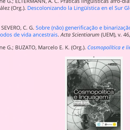
ne G.; ELTERMANN, A. C. Práticas linguísticas afro-dias
lez (Org.).
Descolonizando la Lingüística en el Sur G
; SEVERO, C. G.
Sobre (não) generificação e binarizaç
modos de vida ancestrais
.
Acta Scientiarum
(UEM), v. 46
ne G.; BUZATO, Marcelo E. K. (Org.).
Cosmopolítica e l