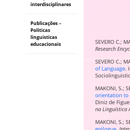
interdisciplinares
Publicações –
Politicas
linguisticas
SEVERO C.; M
educacionais
Research Encycl
SEVERO C.; M
of Language
.
Sociolinguistic
MAKONI, S.; S
orientation t
Diniz de Figue
na Linguística 
MAKONI, S.; S
epilogue
.
Inte