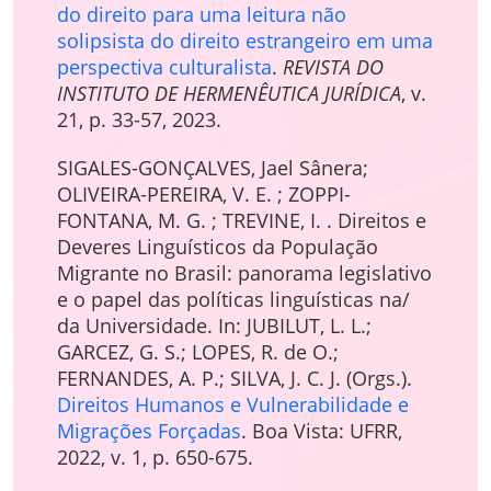
do direito para uma leitura não
solipsista do direito estrangeiro em uma
perspectiva culturalista
.
REVISTA DO
INSTITUTO DE HERMENÊUTICA JURÍDICA
, v.
21, p. 33-57, 2023.
SIGALES-GONÇALVES, Jael Sânera;
OLIVEIRA-PEREIRA, V. E. ; ZOPPI-
FONTANA, M. G. ; TREVINE, I. . Direitos e
Deveres Linguísticos da População
Migrante no Brasil: panorama legislativo
e o papel das políticas linguísticas na/
da Universidade. In: JUBILUT, L. L.;
GARCEZ, G. S.; LOPES, R. de O.;
FERNANDES, A. P.; SILVA, J. C. J. (Orgs.).
Direitos Humanos e Vulnerabilidade e
Migrações Forçadas
. Boa Vista: UFRR,
2022, v. 1, p. 650-675.