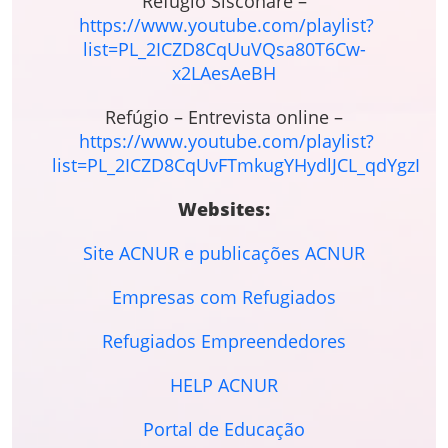
Refúgio Sisconare –
https://www.youtube.com/playlist?
list=PL_2ICZD8CqUuVQsa80T6Cw-
x2LAesAeBH
Refúgio – Entrevista online –
https://www.youtube.com/playlist?
list=PL_2ICZD8CqUvFTmkugYHydlJCL_qdYgzI
Websites:
Site ACNUR e publicações ACNUR
Empresas com Refugiados
Refugiados Empreendedores
HELP ACNUR
Portal de Educação